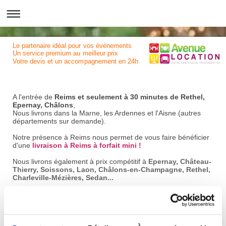
Le partenaire idéal pour vos évènements
Un service premium au meilleur prix
Votre devis et un accompagnement en 24h
A l'entrée de
Reims et seulement à 30 minutes de Rethel,
Epernay, Châlons
,
Nous livrons dans la Marne, les Ardennes et l'Aisne (autres
départements sur demande).
Notre présence à Reims nous permet de vous faire bénéficier
d'une
livraison à Reims à forfait mini !
Nous livrons également à prix compétitif à
Epernay, Château-
Thierry, Soissons, Laon, Châlons-en-Champagne, Rethel,
Charleville-Mézières, Sedan...
Nous sommes à votre écoute par téléphone ou par mail.
Si vous le souhaitez, vous pouvez nous rencontrer dans nos
locaux sur RDV.