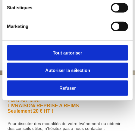
Statistiques
Marketing
Version imprimable
|
Plan du
Connexion
Tout autoriser
site
Affichage Web
Avenue Location
Autoriser la sélection
OBTENEZ VOTRE DEVIS EN 24H
:
cliquez ici
Refuser
FORFAIT MINI
LIVRAISON/ REPRISE A REIMS
Seulement 20 € HT !
Pour discuter des modalités de votre événement ou obtenir
des conseils utiles, n'hésitez pas à nous contacter :