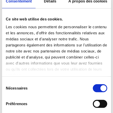
Consentement
Détails
À propos des cookies
AVENUE LOCATION (AGENCE)
5
RUE DES DIDRIS
51420 CERNAY-LES-REIMS
Ce site web utilise des cookies.
Pour nous rencontrer...
Les cookies nous permettent de personnaliser le contenu
et les annonces, d'offrir des fonctionnalités relatives aux
médias sociaux et d'analyser notre trafic. Nous
partageons également des informations sur l'utilisation de
notre site avec nos partenaires de médias sociaux, de
publicité et d'analyse, qui peuvent combiner celles-ci
avec d'autres informations que vous leur avez fournies
ou qu'ils ont collectées lors de votre utilisation de leurs
services.
Sélection
Nécessaires
du
consentement
Préférences